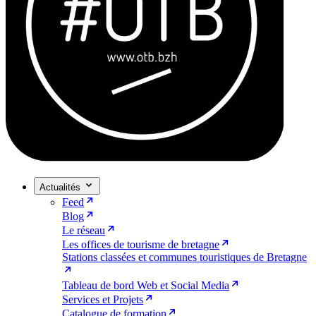
Actualités
Feed
Blog
Le réseau
Les offices de tourisme de bretagne
Stations classées et communes touristiques de Bretagne
Tableau de bord Web et Social Media
Services et Projets
Catalogue de formation