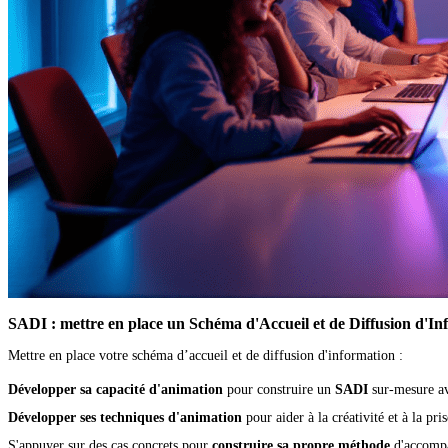
SADI : mettre en place un Schéma d'Accueil et de Diffusion d'In
Mettre en place votre schéma d’accueil et de diffusion d'information :
Développer sa capacité d'animation
 pour construire un 
SADI
 sur-mesure av
Développer ses techniques d'animation
 pour aider à la créativité et à la pri
S'appuyer sur des cas concrets pour 
construire sa propre méthode
 d'accomp