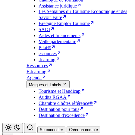
Assistance juridique
Les Semaines du Tourisme Economique et des
Savoir-Faire
Bretagne Emploi Tourisme
SADI
Aides et financements
Veille parlementaire
Pilot®
essources
-learning
Ressources
E-learning
Agenda
Marques et Labels
Tourisme et Handicap
Audits RGAA
Chambre d'hôtes référence®
Destination pour tous
Destination d'excellence
Se connecter
Créer un compte