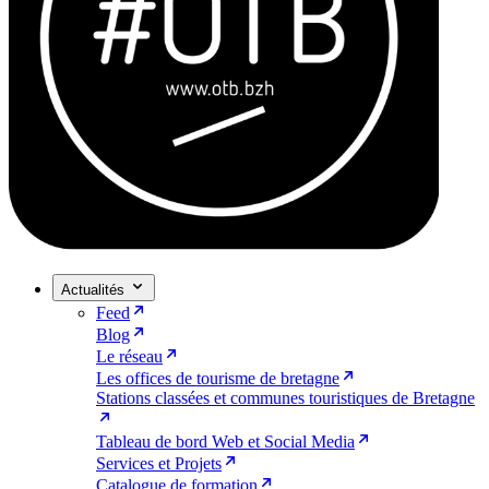
Actualités
Feed
Blog
Le réseau
Les offices de tourisme de bretagne
Stations classées et communes touristiques de Bretagne
Tableau de bord Web et Social Media
Services et Projets
Catalogue de formation