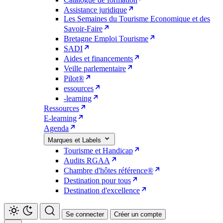
Assistance juridique
Les Semaines du Tourisme Economique et des
Savoir-Faire
Bretagne Emploi Tourisme
SADI
Aides et financements
Veille parlementaire
Pilot®
essources
-learning
Ressources
E-learning
Agenda
Marques et Labels
Tourisme et Handicap
Audits RGAA
Chambre d'hôtes référence®
Destination pour tous
Destination d'excellence
Se connecter
Créer un compte