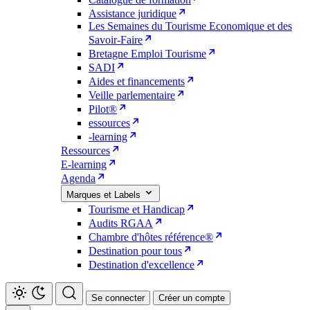
Assistance juridique
Les Semaines du Tourisme Economique et des
Savoir-Faire
Bretagne Emploi Tourisme
SADI
Aides et financements
Veille parlementaire
Pilot®
essources
-learning
Ressources
E-learning
Agenda
Marques et Labels
Tourisme et Handicap
Audits RGAA
Chambre d'hôtes référence®
Destination pour tous
Destination d'excellence
Se connecter
Créer un compte