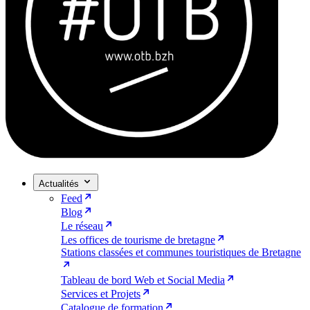
Actualités
Feed
Blog
Le réseau
Les offices de tourisme de bretagne
Stations classées et communes touristiques de Bretagne
Tableau de bord Web et Social Media
Services et Projets
Catalogue de formation