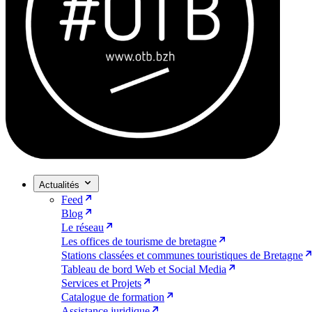
Actualités
Feed
Blog
Le réseau
Les offices de tourisme de bretagne
Stations classées et communes touristiques de Bretagne
Tableau de bord Web et Social Media
Services et Projets
Catalogue de formation
Assistance juridique