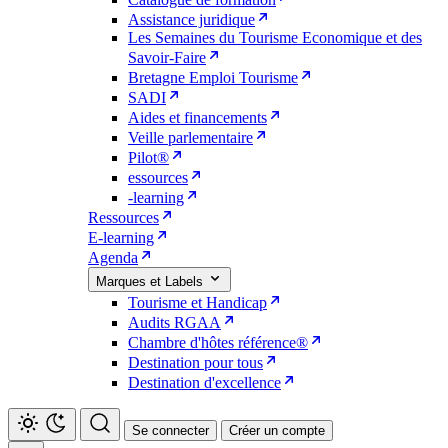
Assistance juridique
Les Semaines du Tourisme Economique et des
Savoir-Faire
Bretagne Emploi Tourisme
SADI
Aides et financements
Veille parlementaire
Pilot®
essources
-learning
Ressources
E-learning
Agenda
Marques et Labels
Tourisme et Handicap
Audits RGAA
Chambre d'hôtes référence®
Destination pour tous
Destination d'excellence
Se connecter
Créer un compte