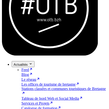
Actualités
Feed
Blog
Le réseau
Les offices de tourisme de bretagne
Stations classées et communes touristiques de Bretagne
Tableau de bord Web et Social Media
Services et Projets
Catalogue de formation