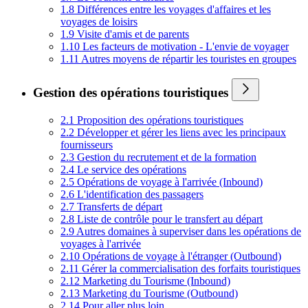
1.8 Différences entre les voyages d'affaires et les
voyages de loisirs
1.9 Visite d'amis et de parents
1.10 Les facteurs de motivation - L'envie de voyager
1.11 Autres moyens de répartir les touristes en groupes
Gestion des opérations touristiques
2.1 Proposition des opérations touristiques
2.2 Développer et gérer les liens avec les principaux
fournisseurs
2.3 Gestion du recrutement et de la formation
2.4 Le service des opérations
2.5 Opérations de voyage à l'arrivée (Inbound)
2.6 L'identification des passagers
2.7 Transferts de départ
2.8 Liste de contrôle pour le transfert au départ
2.9 Autres domaines à superviser dans les opérations de
voyages à l'arrivée
2.10 Opérations de voyage à l'étranger (Outbound)
2.11 Gérer la commercialisation des forfaits touristiques
2.12 Marketing du Tourisme (Inbound)
2.13 Marketing du Tourisme (Outbound)
2.14 Pour aller plus loin