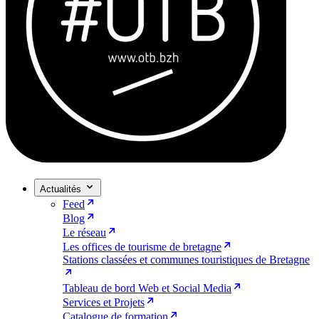
Actualités
Feed
Blog
Le réseau
Les offices de tourisme de bretagne
Stations classées et communes touristiques de Bretagne
Tableau de bord Web et Social Media
Services et Projets
Catalogue de formation