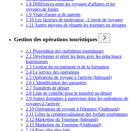
1.8 Différences entre les voyages d'affaires et les
voyages de loisirs
1.9 Visite d'amis et de parents
1.10 Les facteurs de motivation - L'envie de voyager
1.11 Autres moyens de répartir les touristes en groupes
Gestion des opérations touristiques
2.1 Proposition des opérations touristiques
2.2 Développer et gérer les liens avec les principaux
fournisseurs
2.3 Gestion du recrutement et de la formation
2.4 Le service des opérations
2.5 Opérations de voyage à l'arrivée (Inbound)
2.6 L'identification des passagers
2.7 Transferts de départ
2.8 Liste de contrôle pour le transfert au départ
2.9 Autres domaines à superviser dans les opérations de
voyages à l'arrivée
2.10 Opérations de voyage à l'étranger (Outbound)
2.11 Gérer la commercialisation des forfaits touristiques
2.12 Marketing du Tourisme (Inbound)
2.13 Marketing du Tourisme (Outbound)
2.14 Pour aller plus loin