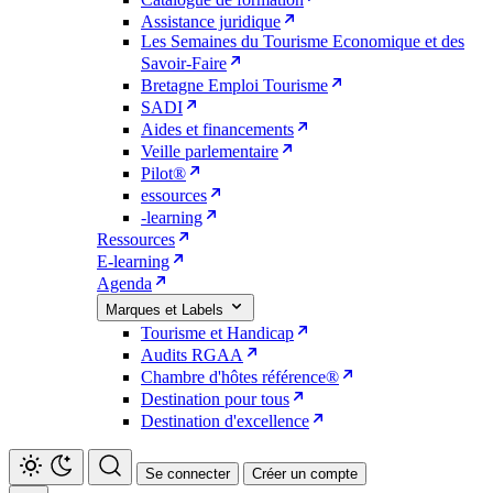
Assistance juridique
Les Semaines du Tourisme Economique et des
Savoir-Faire
Bretagne Emploi Tourisme
SADI
Aides et financements
Veille parlementaire
Pilot®
essources
-learning
Ressources
E-learning
Agenda
Marques et Labels
Tourisme et Handicap
Audits RGAA
Chambre d'hôtes référence®
Destination pour tous
Destination d'excellence
Se connecter
Créer un compte