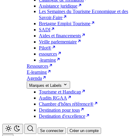
Assistance juridique
Les Semaines du Tourisme Economique et des
Savoir-Faire
Bretagne Emploi Tourisme
SADI
Aides et financements
Veille parlementaire
Pilot®
essources
-learning
Ressources
E-learning
Agenda
Marques et Labels
Tourisme et Handicap
Audits RGAA
Chambre d'hôtes référence®
Destination pour tous
Destination d'excellence
Se connecter
Créer un compte