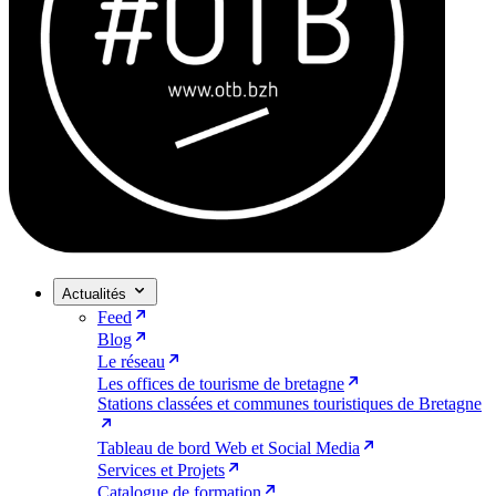
Actualités
Feed
Blog
Le réseau
Les offices de tourisme de bretagne
Stations classées et communes touristiques de Bretagne
Tableau de bord Web et Social Media
Services et Projets
Catalogue de formation