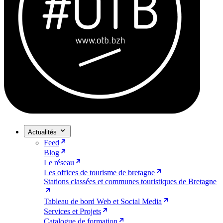
Actualités
Feed
Blog
Le réseau
Les offices de tourisme de bretagne
Stations classées et communes touristiques de Bretagne
Tableau de bord Web et Social Media
Services et Projets
Catalogue de formation