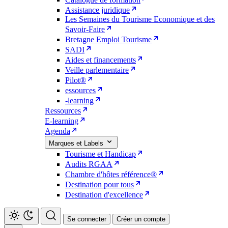
Assistance juridique
Les Semaines du Tourisme Economique et des
Savoir-Faire
Bretagne Emploi Tourisme
SADI
Aides et financements
Veille parlementaire
Pilot®
essources
-learning
Ressources
E-learning
Agenda
Marques et Labels
Tourisme et Handicap
Audits RGAA
Chambre d'hôtes référence®
Destination pour tous
Destination d'excellence
Se connecter
Créer un compte