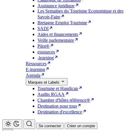
Assistance juridique
Les Semaines du Tourisme Economique et des
Savoir-Faire
Bretagne Emploi Tourisme
SADI
Aides et financements
Veille parlementaire
Pilot®
essources
-learning
Ressources
E-learning
Agenda
Marques et Labels
Tourisme et Handicap
Audits RGAA
Chambre d'hôtes référence®
Destination pour tous
Destination d'excellence
Se connecter
Créer un compte