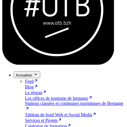
Actualités
Feed
Blog
Le réseau
Les offices de tourisme de bretagne
Stations classées et communes touristiques de Bretagne
Tableau de bord Web et Social Media
Services et Projets
Catalogue de formation