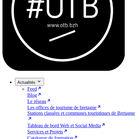
Actualités
Feed
Blog
Le réseau
Les offices de tourisme de bretagne
Stations classées et communes touristiques de Bretagne
Tableau de bord Web et Social Media
Services et Projets
Catalogue de formation