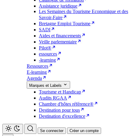
Assistance juridique
Les Semaines du Tourisme Economique et des
Savoir-Faire
Bretagne Emploi Tourisme
SADI
Aides et financements
Veille parlementaire
Pilot®
essources
-learning
Ressources
E-learning
Agenda
Marques et Labels
Tourisme et Handicap
Audits RGAA
Chambre d'hôtes référence®
Destination pour tous
Destination d'excellence
Se connecter
Créer un compte