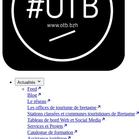
Actualités
Feed
Blog
Le réseau
Les offices de tourisme de bretagne
Stations classées et communes touristiques de Bretagne
Tableau de bord Web et Social Media
Services et Projets
Catalogue de formation
Assistance juridique