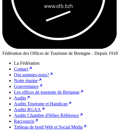
Fédération des Offices de Tourisme de Bretagne - Depuis 1918
La Fédération
Contact
Qui sommes-nous?
Notre équipe
Gouvernance
Les offices de tourisme de Bretagne
Audits
Audits Tourisme et Handicap
Audits RGAA
Audits Chambre d'Hôtes Référence
Raccourcis
Tableau de bord Web et Social Media