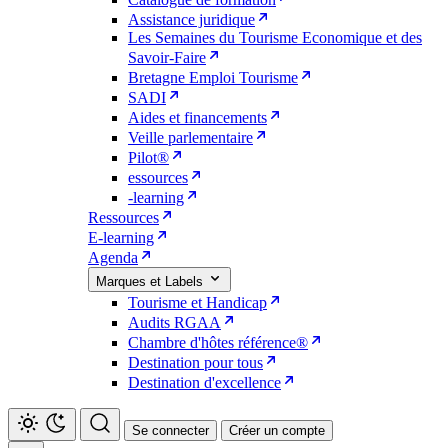
Assistance juridique
Les Semaines du Tourisme Economique et des
Savoir-Faire
Bretagne Emploi Tourisme
SADI
Aides et financements
Veille parlementaire
Pilot®
essources
-learning
Ressources
E-learning
Agenda
Marques et Labels
Tourisme et Handicap
Audits RGAA
Chambre d'hôtes référence®
Destination pour tous
Destination d'excellence
Se connecter
Créer un compte