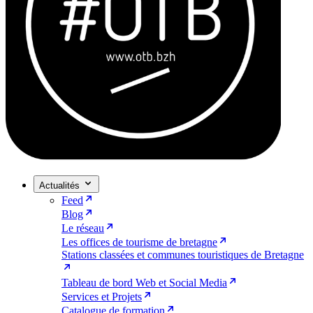
Actualités
Feed
Blog
Le réseau
Les offices de tourisme de bretagne
Stations classées et communes touristiques de Bretagne
Tableau de bord Web et Social Media
Services et Projets
Catalogue de formation