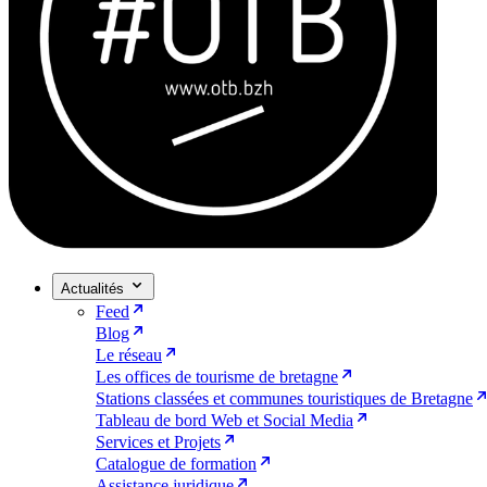
Actualités
Feed
Blog
Le réseau
Les offices de tourisme de bretagne
Stations classées et communes touristiques de Bretagne
Tableau de bord Web et Social Media
Services et Projets
Catalogue de formation
Assistance juridique