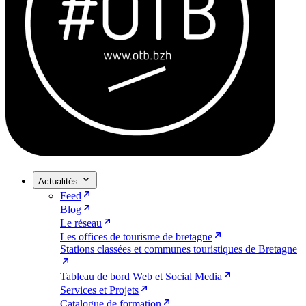
Actualités
Feed
Blog
Le réseau
Les offices de tourisme de bretagne
Stations classées et communes touristiques de Bretagne
Tableau de bord Web et Social Media
Services et Projets
Catalogue de formation