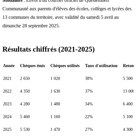
Modalités
: Envoi d'un courrier officiel de Questembert
Communauté aux parents d'élèves des écoles, collèges et lycées des
13 communes du territoire, avec validité du samedi 5 avril au
dimanche 28 septembre 2025.
Résultats chiffrés (2021-2025)
Année
Chèques émis
Chèques utilisés
Taux d'utilisation
Retomb
2021
2 650
1 020
38%
5 500 €
2022
4 350
1 630
37%
13 000
2023
4 280
1 480
34%
6 400 €
2024
5 460
1 160
22%
5 100 €
2025
5 530
1 470
27%
4 300 €