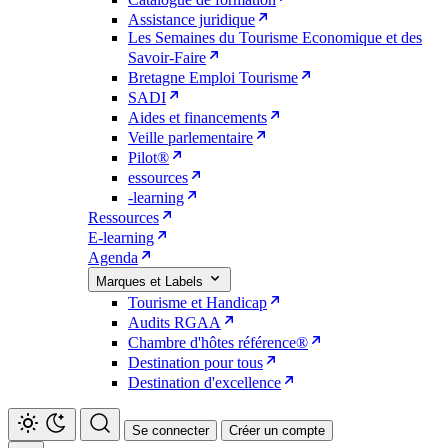
Assistance juridique
Les Semaines du Tourisme Economique et des
Savoir-Faire
Bretagne Emploi Tourisme
SADI
Aides et financements
Veille parlementaire
Pilot®
essources
-learning
Ressources
E-learning
Agenda
Marques et Labels
Tourisme et Handicap
Audits RGAA
Chambre d'hôtes référence®
Destination pour tous
Destination d'excellence
Se connecter
Créer un compte