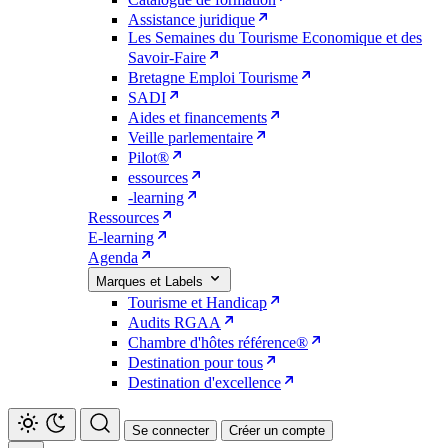
Assistance juridique
Les Semaines du Tourisme Economique et des
Savoir-Faire
Bretagne Emploi Tourisme
SADI
Aides et financements
Veille parlementaire
Pilot®
essources
-learning
Ressources
E-learning
Agenda
Marques et Labels
Tourisme et Handicap
Audits RGAA
Chambre d'hôtes référence®
Destination pour tous
Destination d'excellence
Se connecter
Créer un compte