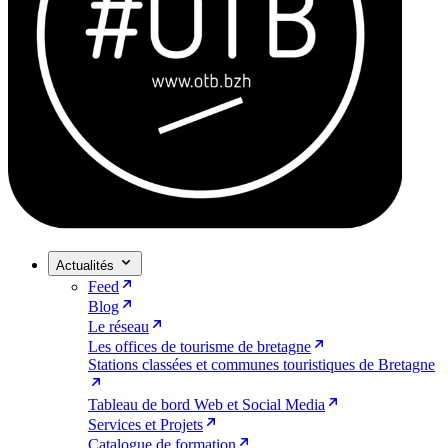
Actualités
Feed
Blog
Le réseau
Les offices de tourisme de bretagne
Stations classées et communes touristiques de Bretagne
Tableau de bord Web et Social Media
Services et Projets
Catalogue de formation