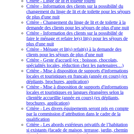
Critère - Linge de lit et toilette fourni
Critère - Information des clients sur la possibilité du
changement du linge de lit et de toilette pour les séjours
de plus d'une nuit
Critère - Changement du linge de lit et de toilette à la
demande des clients pour les séjours de plus d'une nuit
Critère - Information des clients sur la possibilité de
faire le ménage et refaire le(s) lit(s) pour les séjours de
plus d'une nuit
Critère - Ménage et lit(s) refait(s) à la demande des
clients pour les séjours de plus d'une nuit
Critère - Geste d'accueil (ex : boisson, chocolats,
spécialités locales, réduction chez les partenaires…)
Critère - Mise à disposition de supports d'informations
locales et touristiques en français (année en cours) (ex
dépliants, brochures, application)
Critère - Mise à disposition de supports d'informations
locales et touristiques en langues étrangères selon la
clientèle accueillie (année en cours) (ex dépliants,
brochures, application)
Critère - Les divers équipements seront pris en compte
par la commission d’attribution dans le cadre de la
qualification
Critère - Les abords extérieurs privatifs de l’habitation
si existants (façade de maison, terrasse, jardin, chemin