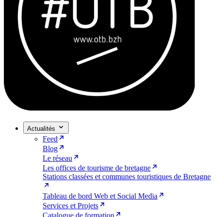
Actualités
Feed
Blog
Le réseau
Les offices de tourisme de bretagne
Stations classées et communes touristiques de Bretagne
Tableau de bord Web et Social Media
Services et Projets
Catalogue de formation