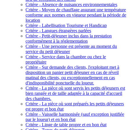
Critère - Absence de nuisances environnementales
Critère - Moyen de chauffage assurant une température
conforme aux normes en vigueur pendant la période de
location
Critère - Labellisation Tourisme et Handicap
Critère - Langues étrangères parlées
Critère - Petit-déjeuner inclus dans la prestation
conformément à la réglementation
Critère - Une personne est présente au moment du
service du petit déjeuner
Critère - Service dans la chambre ou chez le
propriétaire
Critère - Sur demande des clients, l'exploitant met à
disposition un panier petit déjeuner en cas de réveil
matinal des clients, ou exceptionnellement en cas
d'indisponibilité ponctuelle du loueur.
Critère - La pièce où sont servis les petits déjeuners est
bien rangée et de taille adaptée à la capacité d'accueil
des chambres.
Critère - La pièce où sont préparés les petits déjeuners
est propre et bon état
Critère - Vaisselle harmonisée (sauf exception justifiée
par le loueur) et en bon état
Critère - Linge de table propre et en bon état
Critère - Types de petit-déjeuner