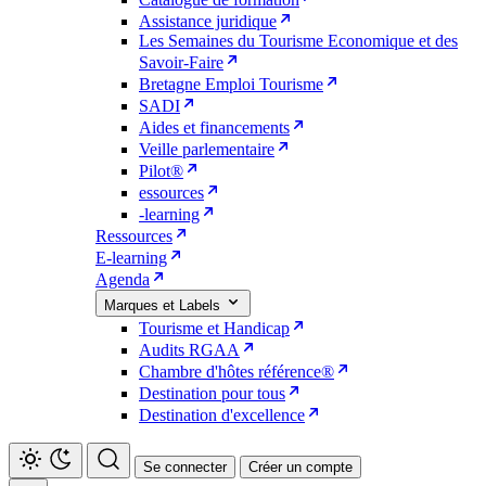
Assistance juridique
Les Semaines du Tourisme Economique et des
Savoir-Faire
Bretagne Emploi Tourisme
SADI
Aides et financements
Veille parlementaire
Pilot®
essources
-learning
Ressources
E-learning
Agenda
Marques et Labels
Tourisme et Handicap
Audits RGAA
Chambre d'hôtes référence®
Destination pour tous
Destination d'excellence
Se connecter
Créer un compte