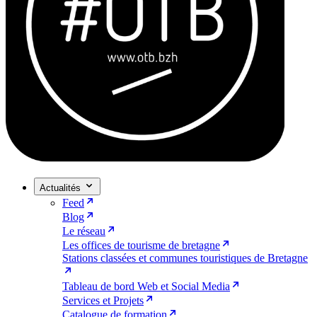
Actualités
Feed
Blog
Le réseau
Les offices de tourisme de bretagne
Stations classées et communes touristiques de Bretagne
Tableau de bord Web et Social Media
Services et Projets
Catalogue de formation