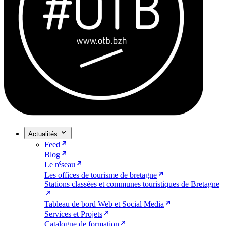
Actualités
Feed
Blog
Le réseau
Les offices de tourisme de bretagne
Stations classées et communes touristiques de Bretagne
Tableau de bord Web et Social Media
Services et Projets
Catalogue de formation