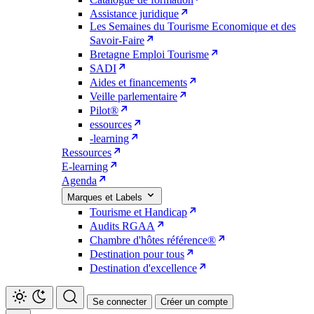
Assistance juridique
Les Semaines du Tourisme Economique et des
Savoir-Faire
Bretagne Emploi Tourisme
SADI
Aides et financements
Veille parlementaire
Pilot®
essources
-learning
Ressources
E-learning
Agenda
Marques et Labels
Tourisme et Handicap
Audits RGAA
Chambre d'hôtes référence®
Destination pour tous
Destination d'excellence
Se connecter
Créer un compte