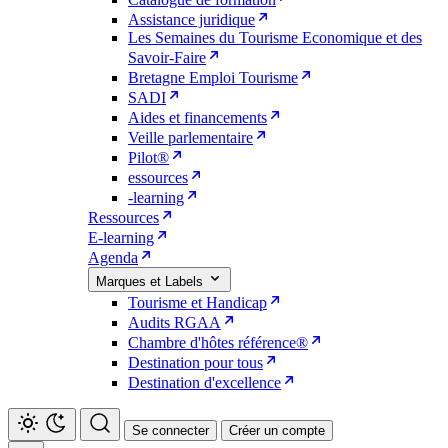
Assistance juridique
Les Semaines du Tourisme Economique et des
Savoir-Faire
Bretagne Emploi Tourisme
SADI
Aides et financements
Veille parlementaire
Pilot®
essources
-learning
Ressources
E-learning
Agenda
Marques et Labels
Tourisme et Handicap
Audits RGAA
Chambre d'hôtes référence®
Destination pour tous
Destination d'excellence
Se connecter
Créer un compte