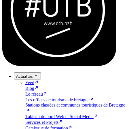
Actualités
Feed
Blog
Le réseau
Les offices de tourisme de bretagne
Stations classées et communes touristiques de Bretagne
Tableau de bord Web et Social Media
Services et Projets
Catalogue de formation