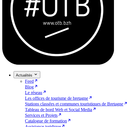
Actualités
Feed
Blog
Le réseau
Les offices de tourisme de bretagne
Stations classées et communes touristiques de Bretagne
Tableau de bord Web et Social Media
Services et Projets
Catalogue de formation
Assistance juridique