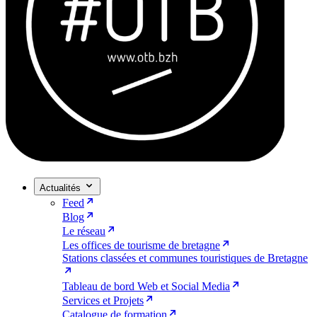
Actualités
Feed
Blog
Le réseau
Les offices de tourisme de bretagne
Stations classées et communes touristiques de Bretagne
Tableau de bord Web et Social Media
Services et Projets
Catalogue de formation