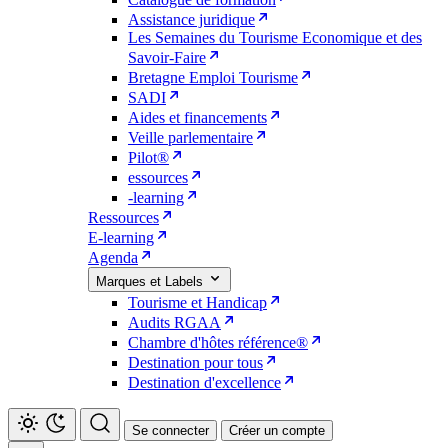
Assistance juridique
Les Semaines du Tourisme Economique et des
Savoir-Faire
Bretagne Emploi Tourisme
SADI
Aides et financements
Veille parlementaire
Pilot®
essources
-learning
Ressources
E-learning
Agenda
Marques et Labels
Tourisme et Handicap
Audits RGAA
Chambre d'hôtes référence®
Destination pour tous
Destination d'excellence
Se connecter
Créer un compte