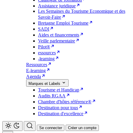
Assistance juridique
Les Semaines du Tourisme Economique et des
Savoir-Faire
Bretagne Emploi Tourisme
SADI
Aides et financements
Veille parlementaire
Pilot®
essources
-learning
Ressources
E-learning
Agenda
Marques et Labels
Tourisme et Handicap
Audits RGAA
Chambre d'hôtes référence®
Destination pour tous
Destination d'excellence
Se connecter
Créer un compte