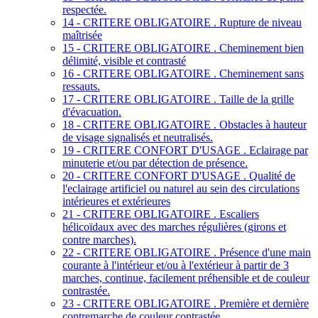
respectée.
14 - CRITERE OBLIGATOIRE . Rupture de niveau
maîtrisée
15 - CRITERE OBLIGATOIRE . Cheminement bien
délimité, visible et contrasté
16 - CRITERE OBLIGATOIRE . Cheminement sans
ressauts.
17 - CRITERE OBLIGATOIRE . Taille de la grille
d'évacuation.
18 - CRITERE OBLIGATOIRE . Obstacles à hauteur
de visage signalisés et neutralisés.
19 - CRITERE CONFORT D'USAGE . Eclairage par
minuterie et/ou par détection de présence.
20 - CRITERE CONFORT D'USAGE . Qualité de
l'eclairage artificiel ou naturel au sein des circulations
intérieures et extérieures
21 - CRITERE OBLIGATOIRE . Escaliers
hélicoïdaux avec des marches régulières (girons et
contre marches).
22 - CRITERE OBLIGATOIRE . Présence d'une main
courante à l'intérieur et/ou à l'extérieur à partir de 3
marches, continue, facilement préhensible et de couleur
contrastée.
23 - CRITERE OBLIGATOIRE . Première et dernière
contremarche de couleur contrastée