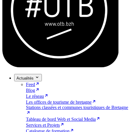
Actualités
Feed
Blog
Le réseau
Les offices de tourisme de bretagne
Stations classées et communes touristiques de Bretagne
Tableau de bord Web et Social Media
Services et Projets
Catalogue de formation