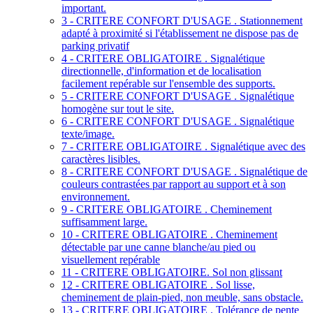
important.
3 - CRITERE CONFORT D'USAGE . Stationnement
adapté à proximité si l'établissement ne dispose pas de
parking privatif
4 - CRITERE OBLIGATOIRE . Signalétique
directionnelle, d'information et de localisation
facilement repérable sur l'ensemble des supports.
5 - CRITERE CONFORT D'USAGE . Signalétique
homogène sur tout le site.
6 - CRITERE CONFORT D'USAGE . Signalétique
texte/image.
7 - CRITERE OBLIGATOIRE . Signalétique avec des
caractères lisibles.
8 - CRITERE CONFORT D'USAGE . Signalétique de
couleurs contrastées par rapport au support et à son
environnement.
9 - CRITERE OBLIGATOIRE . Cheminement
suffisamment large.
10 - CRITERE OBLIGATOIRE . Cheminement
détectable par une canne blanche/au pied ou
visuellement repérable
11 - CRITERE OBLIGATOIRE. Sol non glissant
12 - CRITERE OBLIGATOIRE . Sol lisse,
cheminement de plain-pied, non meuble, sans obstacle.
13 - CRITERE OBLIGATOIRE . Tolérance de pente