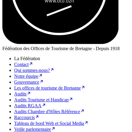
Fédération des Offices de Tourisme de Bretagne - Depuis 1918
La Fédération
Contact
Qui sommes-nous?
Notre équipe
Gouvernance
Les offices de tourisme de Bretagne
Audits
Audits Tourisme et Handicap
Audits RGAA
Audits Chambre d'Hôtes Référence
Raccourcis
Tableau de bord Web et Social Media
Veille parlementaire