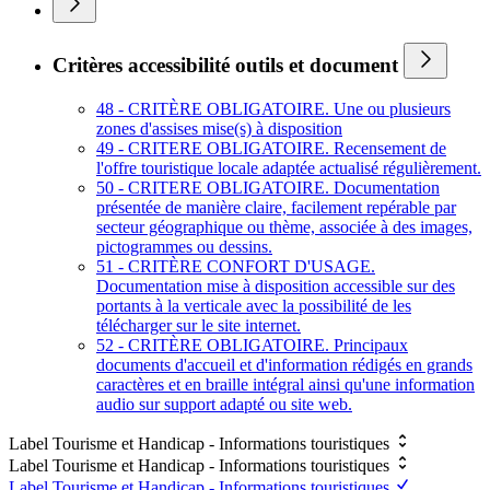
Critères accessibilité outils et document
48 - CRITÈRE OBLIGATOIRE. Une ou plusieurs
zones d'assises mise(s) à disposition
49 - CRITERE OBLIGATOIRE. Recensement de
l'offre touristique locale adaptée actualisé régulièrement.
50 - CRITERE OBLIGATOIRE. Documentation
présentée de manière claire, facilement repérable par
secteur géographique ou thème, associée à des images,
pictogrammes ou dessins.
51 - CRITÈRE CONFORT D'USAGE.
Documentation mise à disposition accessible sur des
portants à la verticale avec la possibilité de les
télécharger sur le site internet.
52 - CRITÈRE OBLIGATOIRE. Principaux
documents d'accueil et d'information rédigés en grands
caractères et en braille intégral ainsi qu'une information
audio sur support adapté ou site web.
Label Tourisme et Handicap - Informations touristiques
Label Tourisme et Handicap - Informations touristiques
Label Tourisme et Handicap - Informations touristiques