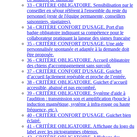
33 - CRITÈRE OBLIGATOIRE. Sensibilisation par le
conseiller en séjour référent à l'ensemble du reste du
personnel (reste de l'équipe permanente, conseillers
saisonniers, stagiaires).
34 - CRITÈRE CONFORT D'USAGE. Port d'un
badge obligatoire indiquant sa compétence pour le
collaborateur pratiquant la langue des signes française
35 - CRITÈRE CONFORT D'USAGE. Une aide
personnalisée spontanée et adaptée à la demande doit
être proposée.
36 - CRITÈRE OBLIGATOIRE. Accueil obligatoire
des chiens d'accompagnement sans surcoût.
37 - CRITÈRE CONFORT D'USAGE. Guichet
d’accueil facilement repérable et proche de l’entrée.
38 - CRITÈRE OBLIGATOIRE. Guichet d’accueil
accessible, abaissé et pas encombré.
39 - CRITÈRE OBLIGATOIRE. Système d'aide à
l'audition : transmission son et amplification (boucle à
induction magnétique, système à infra-rouge ou haute
fréquence, etc.).
40 - CRITÈRE CONFORT D'USAGE. Guichet bien
éclairé.
41 - CRITÈRE OBLIGATOIRE. Affichage du logo du
label avec les pictogrammes obtenus.