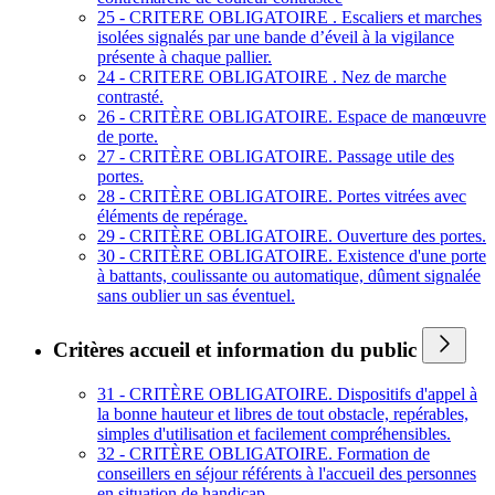
25 - CRITERE OBLIGATOIRE . Escaliers et marches
isolées signalés par une bande d’éveil à la vigilance
présente à chaque pallier.
24 - CRITERE OBLIGATOIRE . Nez de marche
contrasté.
26 - CRITÈRE OBLIGATOIRE. Espace de manœuvre
de porte.
27 - CRITÈRE OBLIGATOIRE. Passage utile des
portes.
28 - CRITÈRE OBLIGATOIRE. Portes vitrées avec
éléments de repérage.
29 - CRITÈRE OBLIGATOIRE. Ouverture des portes.
30 - CRITÈRE OBLIGATOIRE. Existence d'une porte
à battants, coulissante ou automatique, dûment signalée
sans oublier un sas éventuel.
Critères accueil et information du public
31 - CRITÈRE OBLIGATOIRE. Dispositifs d'appel à
la bonne hauteur et libres de tout obstacle, repérables,
simples d'utilisation et facilement compréhensibles.
32 - CRITÈRE OBLIGATOIRE. Formation de
conseillers en séjour référents à l'accueil des personnes
en situation de handicap