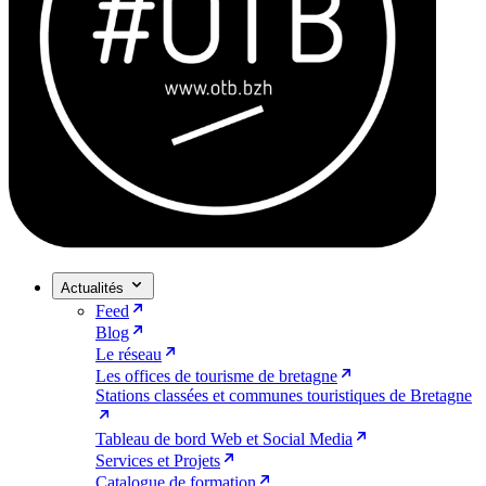
Actualités
Feed
Blog
Le réseau
Les offices de tourisme de bretagne
Stations classées et communes touristiques de Bretagne
Tableau de bord Web et Social Media
Services et Projets
Catalogue de formation