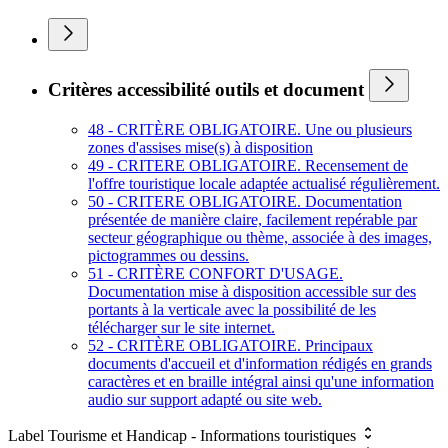
Critères accessibilité outils et document
48 - CRITÈRE OBLIGATOIRE. Une ou plusieurs
zones d'assises mise(s) à disposition
49 - CRITERE OBLIGATOIRE. Recensement de
l'offre touristique locale adaptée actualisé régulièrement.
50 - CRITERE OBLIGATOIRE. Documentation
présentée de manière claire, facilement repérable par
secteur géographique ou thème, associée à des images,
pictogrammes ou dessins.
51 - CRITÈRE CONFORT D'USAGE.
Documentation mise à disposition accessible sur des
portants à la verticale avec la possibilité de les
télécharger sur le site internet.
52 - CRITÈRE OBLIGATOIRE. Principaux
documents d'accueil et d'information rédigés en grands
caractères et en braille intégral ainsi qu'une information
audio sur support adapté ou site web.
Label Tourisme et Handicap - Informations touristiques