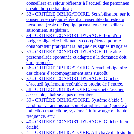
conseillers en séjour référents à l'accueil des personnes
en situation de handicap
33 - CRITÈRE OBLIGATOIRE. Sensibilisation par le
conseiller en séjour référent à l'ensemble du reste du
personnel (reste de l'équipe permanente, conseillers
saisonniers, stagiaires).
34 - CRITÈRE CONFORT D'USAGE. Port d'un
badge obligatoire indiquant sa compétence pour le
collaborateur pratiquant la langue des signes française
35 - CRITÈRE CONFORT D'USAGE. Une aide
personnalisée spontanée et adaptée à la demande doit
être proposée.
36 - CRITÈRE OBLIGATOIRE. Accueil obligatoire
des chiens d'accompagnement sans surcoût.
37 - CRITÈRE CONFORT D'USAGE. Guichet
d’accueil facilement repérable et proche de l’entrée.
38 - CRITÈRE OBLIGATOIRE. Guichet d’accueil
accessible, abaissé et pas encombré.
39 - CRITÈRE OBLIGATOIRE. Système d'aide à
l'audition : transmission son et amplification (boucle à
induction magnétique, système à infra-rouge ou haute
fréquence, etc.).
40 - CRITÈRE CONFORT D'USAGE. Guichet bien
éclairé.
41 - CRITÈRE OBLIGATOIRE. Affichage du logo du