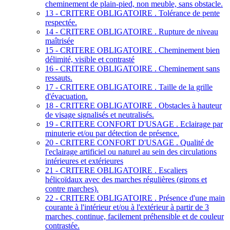
cheminement de plain-pied, non meuble, sans obstacle.
13 - CRITERE OBLIGATOIRE . Tolérance de pente
respectée.
14 - CRITERE OBLIGATOIRE . Rupture de niveau
maîtrisée
15 - CRITERE OBLIGATOIRE . Cheminement bien
délimité, visible et contrasté
16 - CRITERE OBLIGATOIRE . Cheminement sans
ressauts.
17 - CRITERE OBLIGATOIRE . Taille de la grille
d'évacuation.
18 - CRITERE OBLIGATOIRE . Obstacles à hauteur
de visage signalisés et neutralisés.
19 - CRITERE CONFORT D'USAGE . Eclairage par
minuterie et/ou par détection de présence.
20 - CRITERE CONFORT D'USAGE . Qualité de
l'eclairage artificiel ou naturel au sein des circulations
intérieures et extérieures
21 - CRITERE OBLIGATOIRE . Escaliers
hélicoïdaux avec des marches régulières (girons et
contre marches).
22 - CRITERE OBLIGATOIRE . Présence d'une main
courante à l'intérieur et/ou à l'extérieur à partir de 3
marches, continue, facilement préhensible et de couleur
contrastée.