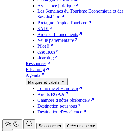
Assistance juridique
Les Semaines du Tourisme Economique et des
Savoir-Faire
Bretagne Emploi Tourisme
SADI
Aides et financements
Veille parlementaire
Pilot®
essources
-learning
Ressources
E-learning
Agenda
Marques et Labels
Tourisme et Handicap
Audits RGAA
Chambre d'hôtes référence®
Destination pour tous
Destination d'excellence
Se connecter
Créer un compte