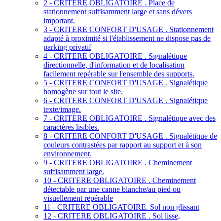
2 - CRITERE OBLIGATOIRE . Place de
stationnement suffisamment large et sans dévers
important.
3 - CRITERE CONFORT D'USAGE . Stationnement
adapté à proximité si l'établissement ne dispose pas de
parking privatif
4 - CRITERE OBLIGATOIRE . Signalétique
directionnelle, d'information et de localisation
facilement repérable sur l'ensemble des supports.
5 - CRITERE CONFORT D'USAGE . Signalétique
homogène sur tout le site.
6 - CRITERE CONFORT D'USAGE . Signalétique
texte/image.
7 - CRITERE OBLIGATOIRE . Signalétique avec des
caractères lisibles.
8 - CRITERE CONFORT D'USAGE . Signalétique de
couleurs contrastées par rapport au support et à son
environnement.
9 - CRITERE OBLIGATOIRE . Cheminement
suffisamment large.
10 - CRITERE OBLIGATOIRE . Cheminement
détectable par une canne blanche/au pied ou
visuellement repérable
11 - CRITERE OBLIGATOIRE. Sol non glissant
12 - CRITERE OBLIGATOIRE . Sol lisse,