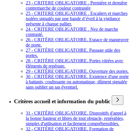
23 - CRITERE OBLIGATOIRE . Première et dernière
contremarche de couleur contrastée
25 - CRITERE OBLIGATOIRE . Escaliers et marches
isolées signalés par une bande d’éveil à la vigilance
présente à chaque pallier.
24 - CRITERE OBLIGATOIRE . Nez de marche
contrasté.
26 - CRITÈRE OBLIGATOIRE. Espace de manœuvre
de porte.
27 - CRITÈRE OBLIGATOIRE. Passage utile des
portes.
28 - CRITÈRE OBLIGATOIRE. Portes vitrées avec
éléments de repérage.
29 - CRITÈRE OBLIGATOIRE. Ouverture des portes.
30 - CRITÈRE OBLIGATOIRE. Existence d'une porte
à battants, coulissante ou automatique, dûment signalée
sans oublier un sas éventuel.
Critères accueil et information du public
31 - CRITÈRE OBLIGATOIRE. Dispositifs d'appel à
la bonne hauteur et libres de tout obstacle, repérables,
simples d'utilisation et facilement compréhensibles.
32 - CRITÈRE OBLIGATOIRE. Formation de