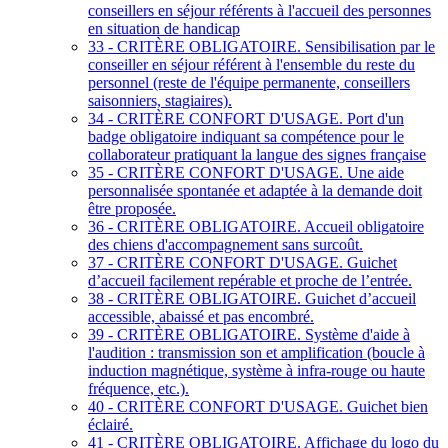
conseillers en séjour référents à l'accueil des personnes
en situation de handicap
33 - CRITÈRE OBLIGATOIRE. Sensibilisation par le
conseiller en séjour référent à l'ensemble du reste du
personnel (reste de l'équipe permanente, conseillers
saisonniers, stagiaires).
34 - CRITÈRE CONFORT D'USAGE. Port d'un
badge obligatoire indiquant sa compétence pour le
collaborateur pratiquant la langue des signes française
35 - CRITÈRE CONFORT D'USAGE. Une aide
personnalisée spontanée et adaptée à la demande doit
être proposée.
36 - CRITÈRE OBLIGATOIRE. Accueil obligatoire
des chiens d'accompagnement sans surcoût.
37 - CRITÈRE CONFORT D'USAGE. Guichet
d’accueil facilement repérable et proche de l’entrée.
38 - CRITÈRE OBLIGATOIRE. Guichet d’accueil
accessible, abaissé et pas encombré.
39 - CRITÈRE OBLIGATOIRE. Système d'aide à
l'audition : transmission son et amplification (boucle à
induction magnétique, système à infra-rouge ou haute
fréquence, etc.).
40 - CRITÈRE CONFORT D'USAGE. Guichet bien
éclairé.
41 - CRITÈRE OBLIGATOIRE. Affichage du logo du