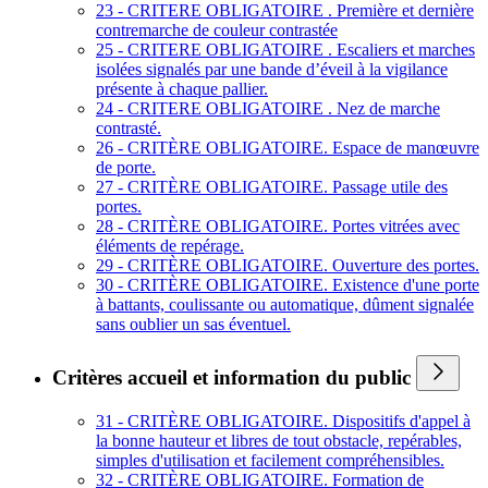
23 - CRITERE OBLIGATOIRE . Première et dernière
contremarche de couleur contrastée
25 - CRITERE OBLIGATOIRE . Escaliers et marches
isolées signalés par une bande d’éveil à la vigilance
présente à chaque pallier.
24 - CRITERE OBLIGATOIRE . Nez de marche
contrasté.
26 - CRITÈRE OBLIGATOIRE. Espace de manœuvre
de porte.
27 - CRITÈRE OBLIGATOIRE. Passage utile des
portes.
28 - CRITÈRE OBLIGATOIRE. Portes vitrées avec
éléments de repérage.
29 - CRITÈRE OBLIGATOIRE. Ouverture des portes.
30 - CRITÈRE OBLIGATOIRE. Existence d'une porte
à battants, coulissante ou automatique, dûment signalée
sans oublier un sas éventuel.
Critères accueil et information du public
31 - CRITÈRE OBLIGATOIRE. Dispositifs d'appel à
la bonne hauteur et libres de tout obstacle, repérables,
simples d'utilisation et facilement compréhensibles.
32 - CRITÈRE OBLIGATOIRE. Formation de