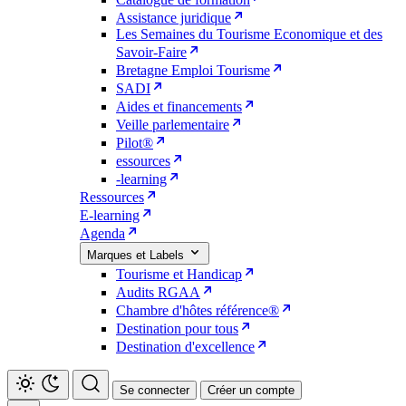
Assistance juridique
Les Semaines du Tourisme Economique et des
Savoir-Faire
Bretagne Emploi Tourisme
SADI
Aides et financements
Veille parlementaire
Pilot®
essources
-learning
Ressources
E-learning
Agenda
Marques et Labels
Tourisme et Handicap
Audits RGAA
Chambre d'hôtes référence®
Destination pour tous
Destination d'excellence
Se connecter
Créer un compte