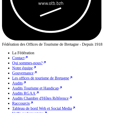
Fédération des Offices de Tourisme de Bretagne - Depuis 1918
La Fédération
Contact
Qui sommes-nous?
Notre équipe
Gouvernance
Les offices de tourisme de Bretagne
Audits
Audits Tourisme et Handicap
Audits RGAA
Audits Chambre d'Hôtes Référence
Raccourcis
Tableau de bord Web et Social Media