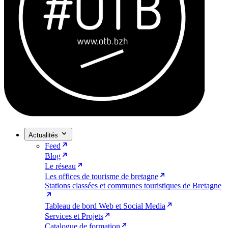
Actualités
Feed
Blog
Le réseau
Les offices de tourisme de bretagne
Stations classées et communes touristiques de Bretagne
Tableau de bord Web et Social Media
Services et Projets
Catalogue de formation