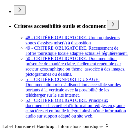
Critères accessibilité outils et document
48 - CRITÈRE OBLIGATOIRE. Une ou plusieurs
zones d'assises mise(s) à disposition
49 - CRITERE OBLIGATOIRE. Recensement de
l'offre touristique locale adaptée actualisé régulièrement.
50 - CRITERE OBLIGATOIRE. Documentation
présentée de manière claire, facilement repérable par
secteur géographique ou thème, associée à des images,
pictogrammes ou dessins.
51 - CRITÈRE CONFORT D'USAGE.
Documentation mise à disposition accessible sur des
portants à la verticale avec la possibilité de les
télécharger sur le site internet.
52 - CRITÈRE OBLIGATOIRE. Principaux
documents d'accueil et d'information rédigés en grands
caractères et en braille intégral ainsi qu'une information
audio sur support adapté ou site web.
Label Tourisme et Handicap - Informations touristiques