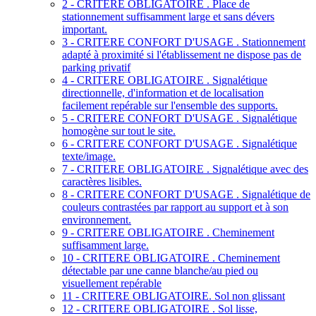
2 - CRITERE OBLIGATOIRE . Place de
stationnement suffisamment large et sans dévers
important.
3 - CRITERE CONFORT D'USAGE . Stationnement
adapté à proximité si l'établissement ne dispose pas de
parking privatif
4 - CRITERE OBLIGATOIRE . Signalétique
directionnelle, d'information et de localisation
facilement repérable sur l'ensemble des supports.
5 - CRITERE CONFORT D'USAGE . Signalétique
homogène sur tout le site.
6 - CRITERE CONFORT D'USAGE . Signalétique
texte/image.
7 - CRITERE OBLIGATOIRE . Signalétique avec des
caractères lisibles.
8 - CRITERE CONFORT D'USAGE . Signalétique de
couleurs contrastées par rapport au support et à son
environnement.
9 - CRITERE OBLIGATOIRE . Cheminement
suffisamment large.
10 - CRITERE OBLIGATOIRE . Cheminement
détectable par une canne blanche/au pied ou
visuellement repérable
11 - CRITERE OBLIGATOIRE. Sol non glissant
12 - CRITERE OBLIGATOIRE . Sol lisse,