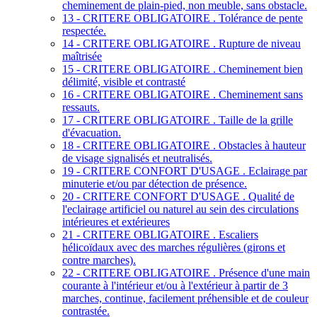
cheminement de plain-pied, non meuble, sans obstacle.
13 - CRITERE OBLIGATOIRE . Tolérance de pente
respectée.
14 - CRITERE OBLIGATOIRE . Rupture de niveau
maîtrisée
15 - CRITERE OBLIGATOIRE . Cheminement bien
délimité, visible et contrasté
16 - CRITERE OBLIGATOIRE . Cheminement sans
ressauts.
17 - CRITERE OBLIGATOIRE . Taille de la grille
d'évacuation.
18 - CRITERE OBLIGATOIRE . Obstacles à hauteur
de visage signalisés et neutralisés.
19 - CRITERE CONFORT D'USAGE . Eclairage par
minuterie et/ou par détection de présence.
20 - CRITERE CONFORT D'USAGE . Qualité de
l'eclairage artificiel ou naturel au sein des circulations
intérieures et extérieures
21 - CRITERE OBLIGATOIRE . Escaliers
hélicoïdaux avec des marches régulières (girons et
contre marches).
22 - CRITERE OBLIGATOIRE . Présence d'une main
courante à l'intérieur et/ou à l'extérieur à partir de 3
marches, continue, facilement préhensible et de couleur
contrastée.