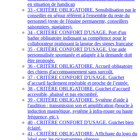
en situation de handicap
33 - CRITÈRE OBLIGATOIRE. Sensibilisation par le
conseiller en séjour référent à l'ensemble du reste du
personnel (reste de l'équipe permanente, conseillers
saisonniers, stagiaires).
34 - CRITÈRE CONFORT D'USAGE. Port d'un
badge obligatoire indiquant sa compétence pour le
collaborateur pratiquant la langue des signes française
35 - CRITÈRE CONFORT D'USAGE. Une aide
personnalisée spontanée et adaptée à la demande doit
être proposée.
36 - CRITÈRE OBLIGATOIRE. Accueil obligatoire
des chiens d'accompagnement sans surcoût.
37 - CRITÈRE CONFORT D'USAGE. Guichet
d’accueil facilement repérable et proche de l’entrée.
38 - CRITÈRE OBLIGATOIRE. Guichet d’accueil
accessible, abaissé et pas encombré.
39 - CRITÈRE OBLIGATOIRE. Système d'aide à
l'audition : transmission son et amplification (boucle à
induction magnétique, système à infra-rouge ou haute
fréquence, etc.).
40 - CRITÈRE CONFORT D'USAGE. Guichet bien
éclairé.
41 - CRITÈRE OBLIGATOIRE. Affichage du logo du
label avec les pictogrammes obtenus.