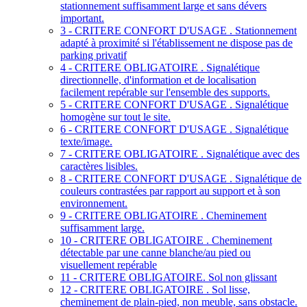
stationnement suffisamment large et sans dévers
important.
3 - CRITERE CONFORT D'USAGE . Stationnement
adapté à proximité si l'établissement ne dispose pas de
parking privatif
4 - CRITERE OBLIGATOIRE . Signalétique
directionnelle, d'information et de localisation
facilement repérable sur l'ensemble des supports.
5 - CRITERE CONFORT D'USAGE . Signalétique
homogène sur tout le site.
6 - CRITERE CONFORT D'USAGE . Signalétique
texte/image.
7 - CRITERE OBLIGATOIRE . Signalétique avec des
caractères lisibles.
8 - CRITERE CONFORT D'USAGE . Signalétique de
couleurs contrastées par rapport au support et à son
environnement.
9 - CRITERE OBLIGATOIRE . Cheminement
suffisamment large.
10 - CRITERE OBLIGATOIRE . Cheminement
détectable par une canne blanche/au pied ou
visuellement repérable
11 - CRITERE OBLIGATOIRE. Sol non glissant
12 - CRITERE OBLIGATOIRE . Sol lisse,
cheminement de plain-pied, non meuble, sans obstacle.