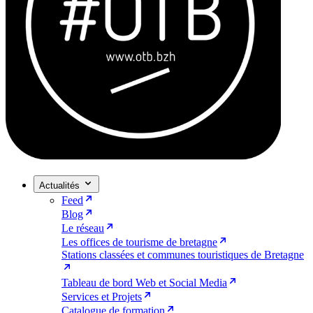
Actualités
Feed
Blog
Le réseau
Les offices de tourisme de bretagne
Stations classées et communes touristiques de Bretagne
Tableau de bord Web et Social Media
Services et Projets
Catalogue de formation