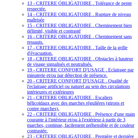
13 - CRITERE OBLIGATOIRE . Tolérance de pente
respectée.
14 - CRITERE OBLIGATOIRE . Rupture de niveau
maîtrisée
15 - CRITERE OBLIGATOIRE . Cheminement bien
délimité, visible et contrasté
16 - CRITERE OBLIGATOIRE . Cheminement sans
ressauts.
17 - CRITERE OBLIGATOIRE . Taille de la grille
d'évacuation.
18 - CRITERE OBLIGATOIRE . Obstacles à hauteur
de visage signalisés et neutralisés.
19 - CRITERE CONFORT D'USAGE . Eclairage par
minuterie et/ou par détection de présence.
20 - CRITERE CONFORT D'USAGE . Qualité de
l'eclairage artificiel ou naturel au sein des circulations
intérieures et extérieures
21 - CRITERE OBLIGATOIRE . Escaliers
hélicoïdaux avec des marches régulières (girons et
contre marches).
22 - CRITERE OBLIGATOIRE . Présence d'une main
courante à l'intérieur et/ou à l'extérieur à partir de 3
marches, continue, facilement préhensible et de couleur
contrastée.
23 - CRITERE OBLIGATOIRE . Première et dernière