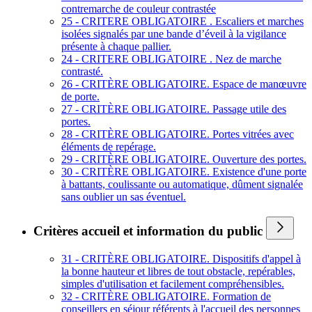
contremarche de couleur contrastée
25 - CRITERE OBLIGATOIRE . Escaliers et marches
isolées signalés par une bande d’éveil à la vigilance
présente à chaque pallier.
24 - CRITERE OBLIGATOIRE . Nez de marche
contrasté.
26 - CRITÈRE OBLIGATOIRE. Espace de manœuvre
de porte.
27 - CRITÈRE OBLIGATOIRE. Passage utile des
portes.
28 - CRITÈRE OBLIGATOIRE. Portes vitrées avec
éléments de repérage.
29 - CRITÈRE OBLIGATOIRE. Ouverture des portes.
30 - CRITÈRE OBLIGATOIRE. Existence d'une porte
à battants, coulissante ou automatique, dûment signalée
sans oublier un sas éventuel.
Critères accueil et information du public
31 - CRITÈRE OBLIGATOIRE. Dispositifs d'appel à
la bonne hauteur et libres de tout obstacle, repérables,
simples d'utilisation et facilement compréhensibles.
32 - CRITÈRE OBLIGATOIRE. Formation de
conseillers en séjour référents à l'accueil des personnes