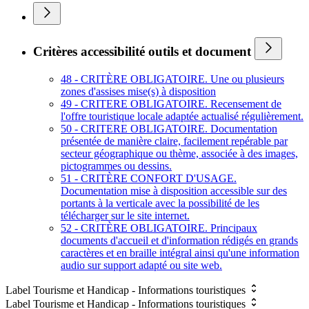
Critères accessibilité outils et document
48 - CRITÈRE OBLIGATOIRE. Une ou plusieurs
zones d'assises mise(s) à disposition
49 - CRITERE OBLIGATOIRE. Recensement de
l'offre touristique locale adaptée actualisé régulièrement.
50 - CRITERE OBLIGATOIRE. Documentation
présentée de manière claire, facilement repérable par
secteur géographique ou thème, associée à des images,
pictogrammes ou dessins.
51 - CRITÈRE CONFORT D'USAGE.
Documentation mise à disposition accessible sur des
portants à la verticale avec la possibilité de les
télécharger sur le site internet.
52 - CRITÈRE OBLIGATOIRE. Principaux
documents d'accueil et d'information rédigés en grands
caractères et en braille intégral ainsi qu'une information
audio sur support adapté ou site web.
Label Tourisme et Handicap - Informations touristiques
Label Tourisme et Handicap - Informations touristiques