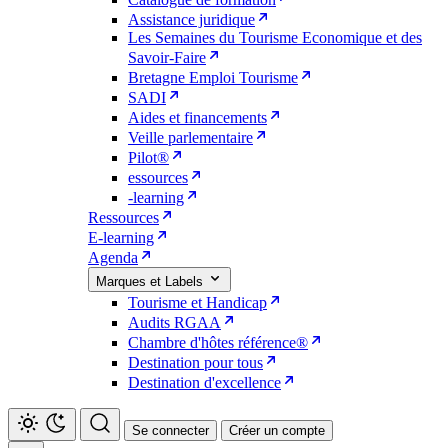
Assistance juridique
Les Semaines du Tourisme Economique et des
Savoir-Faire
Bretagne Emploi Tourisme
SADI
Aides et financements
Veille parlementaire
Pilot®
essources
-learning
Ressources
E-learning
Agenda
Marques et Labels
Tourisme et Handicap
Audits RGAA
Chambre d'hôtes référence®
Destination pour tous
Destination d'excellence
Se connecter
Créer un compte