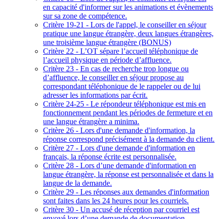
en capacité d'informer sur les animations et évènements
sur sa zone de compétence.
Critère 19-21 - Lors de l'appel, le conseiller en séjour
pratique une langue étrangère, deux langues étrangères,
une troisième langue étrangère (BONUS)
Critère 22 - L’OT sépare l’accueil téléphonique de
l’accueil physique en période d’affluence.
Critère 23 - En cas de recherche trop longue ou
d’affluence, le conseiller en séjour propose au
correspondant téléphonique de le rappeler ou de lui
adresser les informations par écrit.
Critère 24-25 - Le répondeur téléphonique est mis en
fonctionnement pendant les périodes de fermeture et en
une langue étrangère a minima.
Critère 26 - Lors d'une demande d'information, la
réponse correspond précisément à la demande du client.
Critère 27 - Lors d'une demande d'information en
français, la réponse écrite est personnalisée.
Critère 28 - Lors d’une demande d'information en
langue étrangère, la réponse est personnalisée et dans la
langue de la demande.
Critère 29 - Les réponses aux demandes d'information
sont faites dans les 24 heures pour les courriels.
Critère 30 - Un accusé de réception par courriel est
envoyé lors d’une demande de documentation.