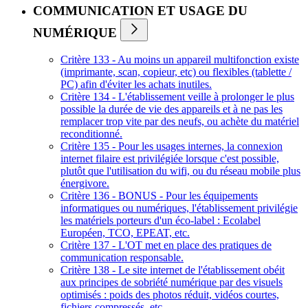
COMMUNICATION ET USAGE DU
NUMÉRIQUE
Critère 133 - Au moins un appareil multifonction existe
(imprimante, scan, copieur, etc) ou flexibles (tablette /
PC) afin d'éviter les achats inutiles.
Critère 134 - L'établissement veille à prolonger le plus
possible la durée de vie des appareils et à ne pas les
remplacer trop vite par des neufs, ou achète du matériel
reconditionné.
Critère 135 - Pour les usages internes, la connexion
internet filaire est privilégiée lorsque c'est possible,
plutôt que l'utilisation du wifi, ou du réseau mobile plus
énergivore.
Critère 136 - BONUS - Pour les équipements
informatiques ou numériques, l'établissement privilégie
les matériels porteurs d'un éco-label : Ecolabel
Européen, TCO, EPEAT, etc.
Critère 137 - L'OT met en place des pratiques de
communication responsable.
Critère 138 - Le site internet de l'établissement obéit
aux principes de sobriété numérique par des visuels
optimisés : poids des photos réduit, vidéos courtes,
fichiers compressés, etc.