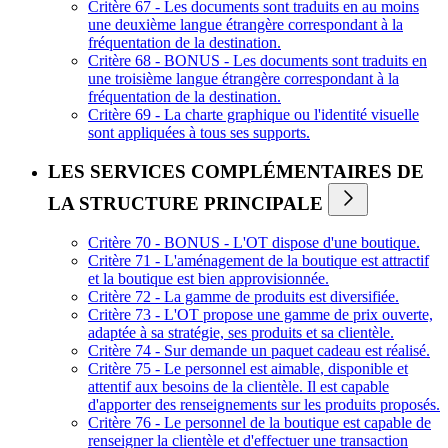
Critère 67 - Les documents sont traduits en au moins
une deuxième langue étrangère correspondant à la
fréquentation de la destination.
Critère 68 - BONUS - Les documents sont traduits en
une troisième langue étrangère correspondant à la
fréquentation de la destination.
Critère 69 - La charte graphique ou l'identité visuelle
sont appliquées à tous ses supports.
LES SERVICES COMPLÉMENTAIRES DE
LA STRUCTURE PRINCIPALE
Critère 70 - BONUS - L'OT dispose d'une boutique.
Critère 71 - L'aménagement de la boutique est attractif
et la boutique est bien approvisionnée.
Critère 72 - La gamme de produits est diversifiée.
Critère 73 - L'OT propose une gamme de prix ouverte,
adaptée à sa stratégie, ses produits et sa clientèle.
Critère 74 - Sur demande un paquet cadeau est réalisé.
Critère 75 - Le personnel est aimable, disponible et
attentif aux besoins de la clientèle. Il est capable
d'apporter des renseignements sur les produits proposés.
Critère 76 - Le personnel de la boutique est capable de
renseigner la clientèle et d'effectuer une transaction