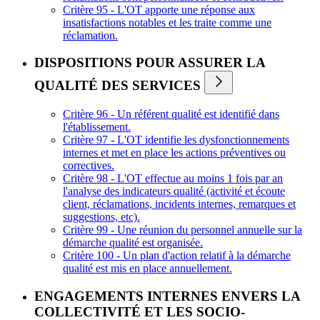
Critère 95 - L'OT apporte une réponse aux
insatisfactions notables et les traite comme une
réclamation.
DISPOSITIONS POUR ASSURER LA
QUALITÉ DES SERVICES
Critère 96 - Un référent qualité est identifié dans
l'établissement.
Critère 97 - L'OT identifie les dysfonctionnements
internes et met en place les actions préventives ou
correctives.
Critère 98 - L'OT effectue au moins 1 fois par an
l'analyse des indicateurs qualité (activité et écoute
client, réclamations, incidents internes, remarques et
suggestions, etc).
Critère 99 - Une réunion du personnel annuelle sur la
démarche qualité est organisée.
Critère 100 - Un plan d'action relatif à la démarche
qualité est mis en place annuellement.
ENGAGEMENTS INTERNES ENVERS LA
COLLECTIVITÉ ET LES SOCIO-