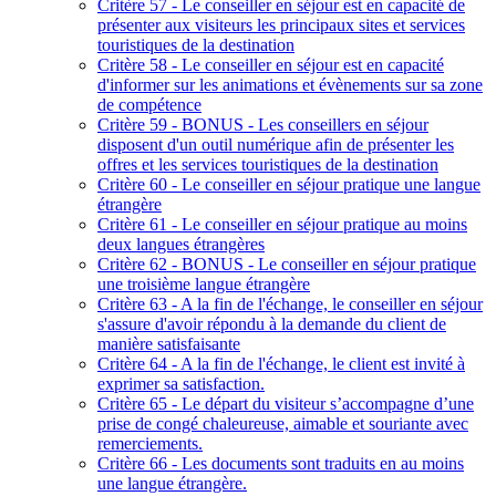
Critère 57 - Le conseiller en séjour est en capacité de
présenter aux visiteurs les principaux sites et services
touristiques de la destination
Critère 58 - Le conseiller en séjour est en capacité
d'informer sur les animations et évènements sur sa zone
de compétence
Critère 59 - BONUS - Les conseillers en séjour
disposent d'un outil numérique afin de présenter les
offres et les services touristiques de la destination
Critère 60 - Le conseiller en séjour pratique une langue
étrangère
Critère 61 - Le conseiller en séjour pratique au moins
deux langues étrangères
Critère 62 - BONUS - Le conseiller en séjour pratique
une troisième langue étrangère
Critère 63 - A la fin de l'échange, le conseiller en séjour
s'assure d'avoir répondu à la demande du client de
manière satisfaisante
Critère 64 - A la fin de l'échange, le client est invité à
exprimer sa satisfaction.
Critère 65 - Le départ du visiteur s’accompagne d’une
prise de congé chaleureuse, aimable et souriante avec
remerciements.
Critère 66 - Les documents sont traduits en au moins
une langue étrangère.