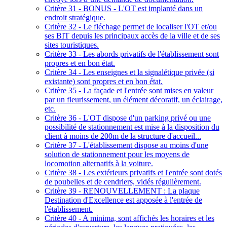
Critère 31 - BONUS - L'OT est implanté dans un
endroit stratégique.
Critère 32 - Le fléchage permet de localiser l'OT et/ou
ses BIT depuis les principaux accès de la ville et de ses
sites touristiques.
Critère 33 - Les abords privatifs de l'établissement sont
propres et en bon état.
Critère 34 - Les enseignes et la signalétique privée (si
existante) sont propres et en bon état.
Critère 35 - La façade et l'entrée sont mises en valeur
par un fleurissement, un élément décoratif, un éclairage,
etc.
Critère 36 - L'OT dispose d'un parking privé ou une
possibilité de stationnement est mise à la disposition du
client à moins de 200m de la structure d'accueil...
Critère 37 - L'établissement dispose au moins d'une
solution de stationnement pour les moyens de
locomotion alternatifs à la voiture.
Critère 38 - Les extérieurs privatifs et l'entrée sont dotés
de poubelles et de cendriers, vidés régulièrement.
Critère 39 - RENOUVELLEMENT : La plaque
Destination d'Excellence est apposée à l'entrée de
l'établissement.
Critère 40 - A minima, sont affichés les horaires et les