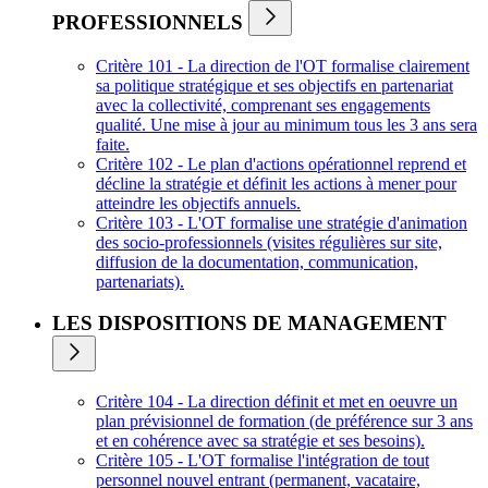
PROFESSIONNELS
Critère 101 - La direction de l'OT formalise clairement
sa politique stratégique et ses objectifs en partenariat
avec la collectivité, comprenant ses engagements
qualité. Une mise à jour au minimum tous les 3 ans sera
faite.
Critère 102 - Le plan d'actions opérationnel reprend et
décline la stratégie et définit les actions à mener pour
atteindre les objectifs annuels.
Critère 103 - L'OT formalise une stratégie d'animation
des socio-professionnels (visites régulières sur site,
diffusion de la documentation, communication,
partenariats).
LES DISPOSITIONS DE MANAGEMENT
Critère 104 - La direction définit et met en oeuvre un
plan prévisionnel de formation (de préférence sur 3 ans
et en cohérence avec sa stratégie et ses besoins).
Critère 105 - L'OT formalise l'intégration de tout
personnel nouvel entrant (permanent, vacataire,