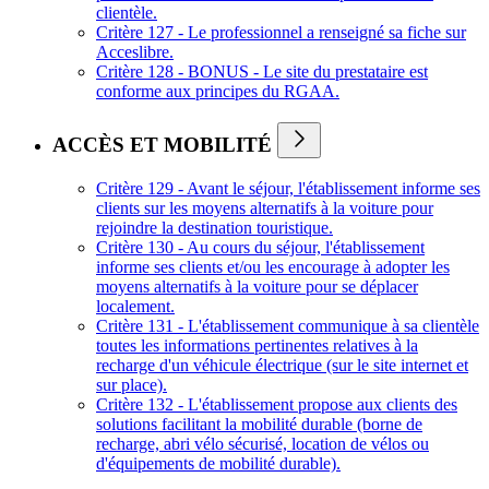
clientèle.
Critère 127 - Le professionnel a renseigné sa fiche sur
Acceslibre.
Critère 128 - BONUS - Le site du prestataire est
conforme aux principes du RGAA.
ACCÈS ET MOBILITÉ
Critère 129 - Avant le séjour, l'établissement informe ses
clients sur les moyens alternatifs à la voiture pour
rejoindre la destination touristique.
Critère 130 - Au cours du séjour, l'établissement
informe ses clients et/ou les encourage à adopter les
moyens alternatifs à la voiture pour se déplacer
localement.
Critère 131 - L'établissement communique à sa clientèle
toutes les informations pertinentes relatives à la
recharge d'un véhicule électrique (sur le site internet et
sur place).
Critère 132 - L'établissement propose aux clients des
solutions facilitant la mobilité durable (borne de
recharge, abri vélo sécurisé, location de vélos ou
d'équipements de mobilité durable).