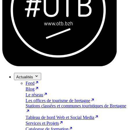
Actualités
Feed
Blog
Le réseau
Les offices de tourisme de bretagne
Stations classées et communes touristiques de Bretagne
Tableau de bord Web et Social Media
Services et Projets
Catalogue de formation