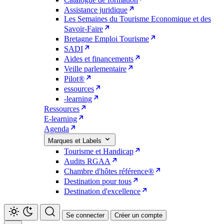
Assistance juridique
Les Semaines du Tourisme Economique et des
Savoir-Faire
Bretagne Emploi Tourisme
SADI
Aides et financements
Veille parlementaire
Pilot®
essources
-learning
Ressources
E-learning
Agenda
Marques et Labels
Tourisme et Handicap
Audits RGAA
Chambre d'hôtes référence®
Destination pour tous
Destination d'excellence
Se connecter
Créer un compte